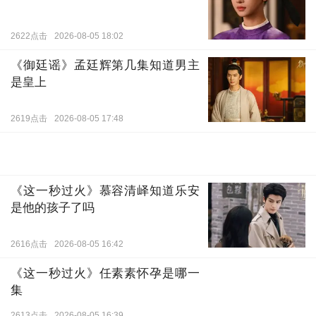
力和对她的信任。
2622点击
2026-08-05 18:02
安晏说她现在明白也不晚，她的排球生涯才刚刚
开始。安乐说她能抱他一下吗，今天她都深沉了一整
《御廷谣》孟廷辉第几集知道男主
是皇上
天，感觉不像自己了，现在的她豁然开朗，就像孙悟
空从五指山蹦出来了一样。
2619点击
2026-08-05 17:48
她正兴奋地说着，安晏走向她轻轻抱住了她，安
乐说没有人能拦住她，安晏说她都是孙悟空了谁能拦
住她，安乐说他是唐僧，她不听话他就念她呗。
《这一秒过火》慕容清峄知道乐安
是他的孩子了吗
训练场上，韩教练问安乐这次比赛为什么会输，
安乐说她没和大家配合好。韩教练总结道星悦队的扣
2616点击
2026-08-05 16:42
球比她们更稳，防守也更灵活更到位，星悦队打球靠
《这一秒过火》任素素怀孕是哪一
的是熟练的技术和多变的空中战术，而她们呢打球很
集
随性也不成系统，这就是她们的不足之处，说完他让