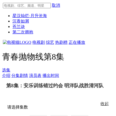
取消
星汉灿烂·月升沧海
沉香如屑
苍兰诀
第二次拥抱
电视剧
综艺
热剧榜
正在播放
青春抛物线第8集
选集
介绍
分集剧情
演员表
播出时间
第8集：安乐训练错过约会 明洋队战胜清河队
收起
请选择集数