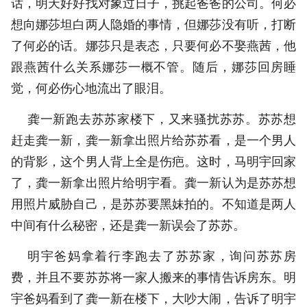
话，明天好好找对象过日子，挑起爸爸的公司。何必
想向娜莎坦白两人隐婚的事情，但娜莎没有听，打断
了何必的话。娜莎只是表态，只要何必不娶燕茜，他
跟燕茜什么关系娜莎一概不管。随后，娜莎回房睡
觉，何必伤心地流出了眼泪。
龚一新跑去苏苏家楼下，又来骚扰苏苏。苏苏想
赶走龚一新，龚一新拿出照片给苏苏看，是一个男人
的背影，这个男人背上全是伤疤。这时，马明宇回家
了，龚一新拿出照片给明宇看。龚一新认为是苏苏想
用照片威胁自己，是苏苏要黑妹拍的。不知道是两人
中间有什么秘密，还是龚一新误会了苏苏。
明宇爸妈拿着行李跑去了苏苏家，询问苏苏房
费，并且不要苏苏将一家人搬来的事情告诉房东。明
宇爸妈看到了龚一新在楼下，大吵大闹，告诉了明宇