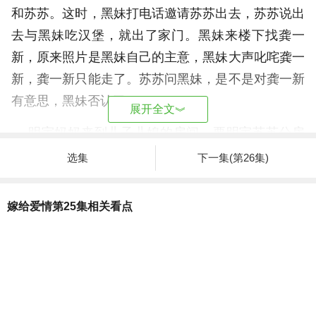
和苏苏。这时，黑妹打电话邀请苏苏出去，苏苏说出
去与黑妹吃汉堡，就出了家门。黑妹来楼下找龚一
新，原来照片是黑妹自己的主意，黑妹大声叱咤龚一
新，龚一新只能走了。苏苏问黑妹，是不是对龚一新
有意思，黑妹否认了。
展开全文
︾
明宇妈妈来到儿子儿媳的房间，要明宇苏苏分房
睡，自己跟苏苏睡。苏苏明宇很是无奈，明宇爸爸打
选集
下一集(第26集)
呼吵得明宇睡不着，苏苏跟婆婆睡也睡不着。明宇妈
妈问苏苏，苏苏妈妈的事情。明宇妈妈追根到底，问
嫁给爱情第25集相关看点
苏苏爸爸是去哪里了。苏苏说自己爸爸去南方做生
意，也没了联系，自己是外婆带大的。苏苏伤心的留
下眼泪，明宇妈妈安慰了她。
《人鱼》下水道女尸的真实身份是
什么
燕茜与妈妈婷婷吃早餐，白露打电话给燕茜约燕