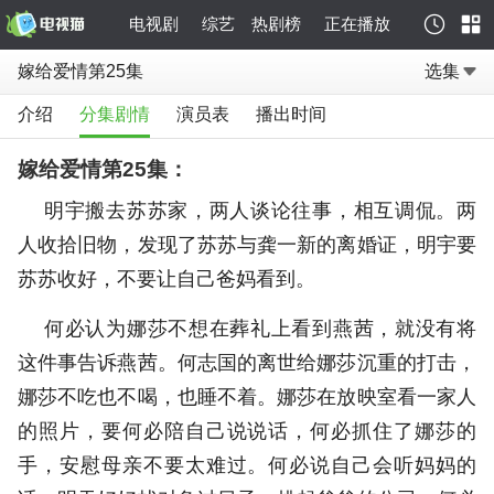
电视剧
综艺
热剧榜
正在播放
嫁给爱情第25集
选集
介绍
分集剧情
演员表
播出时间
嫁给爱情第25集：
明宇搬去苏苏家，两人谈论往事，相互调侃。两
人收拾旧物，发现了苏苏与龚一新的离婚证，明宇要
苏苏收好，不要让自己爸妈看到。
何必认为娜莎不想在葬礼上看到燕茜，就没有将
这件事告诉燕茜。何志国的离世给娜莎沉重的打击，
娜莎不吃也不喝，也睡不着。娜莎在放映室看一家人
的照片，要何必陪自己说说话，何必抓住了娜莎的
手，安慰母亲不要太难过。何必说自己会听妈妈的