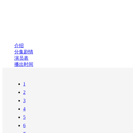
介绍
分集剧情
演员表
播出时间
1
2
3
4
5
6