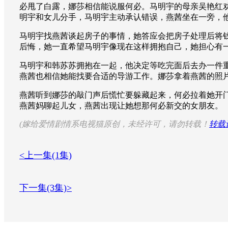
必甩了白露，娜莎相信能说服何必。马明宇的母亲吴艳红
明宇和女儿分手，马明宇主动承认错误，燕茜坐在一旁，
马明宇找燕茜谈起房子的事情，她答应会把房子处理后将
后悔，她一直希望马明宇像现在这样拥抱自己，她担心有
马明宇和韩苏苏拥抱在一起，他决定等吃完面后去办一件
燕茜也相信她能找要合适的导游工作。娜莎拿着燕茜的照
燕茜听到娜莎的敲门声后慌忙要躲藏起来，何必拉着她开
燕茜妈聊起儿女，燕茜出现让她想那何必新交的女朋友。
(
嫁给爱情剧情系电视猫原创，未经许可，请勿转载！
转载
<
上一集(1集)
下一集(3集)
>