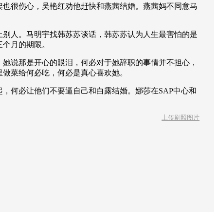
架也很伤心，吴艳红劝他赶快和燕茜结婚。燕茜妈不同意马
上别人。马明宇找韩苏苏谈话，韩苏苏认为人生最害怕的是
三个月的期限。
，她说那是开心的眼泪，何必对于她辞职的事情并不担心，
里做菜给何必吃，何必是真心喜欢她。
，何必让他们不要逼自己和白露结婚。娜莎在SAP中心和
上传剧照图片