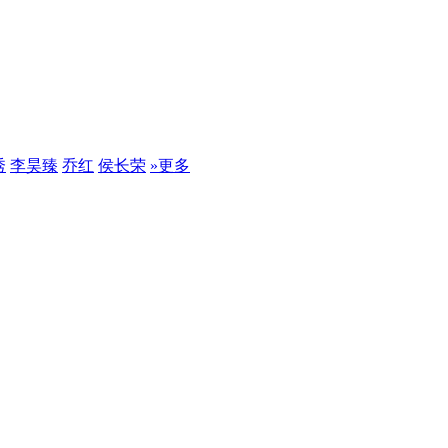
秀
李昊臻
乔红
侯长荣
»更多