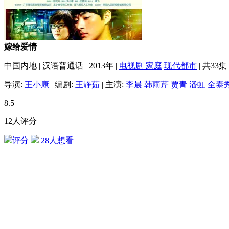
嫁给爱情
中国内地
|
汉语普通话
|
2013年
|
电视剧
家庭
现代都市
|
共33集
导演:
王小康
|
编剧:
王静茹
|
主演:
李晨
韩雨芹
贾青
潘虹
全泰
8.5
12人评分
评分
28
人想看