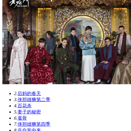
2.
后妈的春天
3.
侠胆雄狮第二季
4.
百花杀
5.
妻子的秘密
6.
雀骨
7.
侠胆雄狮第四季
8.
兵自风中来