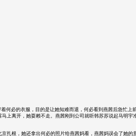
穿着何必的衣服，目的是让她知难而退，何必看到燕茜后急忙上
露马上离开，她耍赖不走。燕茜刚到公司就听韩苏苏说起马明宇
京扎根，她还拿出何必的照片给燕茜妈看，燕茜妈误会了她的意