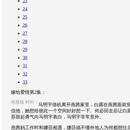
23
24
25
26
27
28
29
30
31
32
33
嫁给爱情第2集：
电视猫 时间：
马明宇借机离开燕茜家里，白露在燕茜面前
信他，她想给彼此一个空间好好想一下。何必回去后让白
苏鼓起勇气向马明宇表白，马明宇非常意外。
燕茜妈工作时和娜莎相遇，娜莎搞不懂外地人为何都想往北