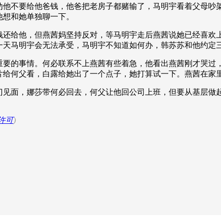
劝他不要给他爸钱，他爸把老房子都赌输了，马明宇看着父母吵
他想和她单独聊一下。
钱还给他，但燕茜妈坚持反对，等马明宇走后燕茜说她已经喜欢
一天马明宇会无法承受，马明宇不知道如何办，韩苏苏和他约定
重要的事情。何必联系不上燕茜有些着急，他看出燕茜刚才哭过
片给何父看，白露给她出了一个点子，她打算试一下。燕茜在家
门见面，娜莎带何必回去，何父让他回公司上班，但要从基层做起
许可
)