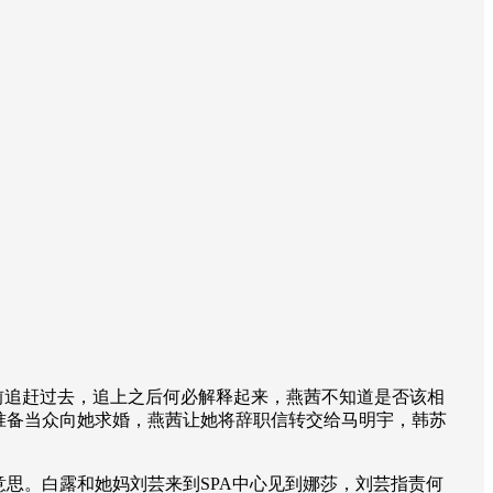
前追赶过去，追上之后何必解释起来，燕茜不知道是否该相
准备当众向她求婚，燕茜让她将辞职信转交给马明宇，韩苏
思。白露和她妈刘芸来到SPA中心见到娜莎，刘芸指责何