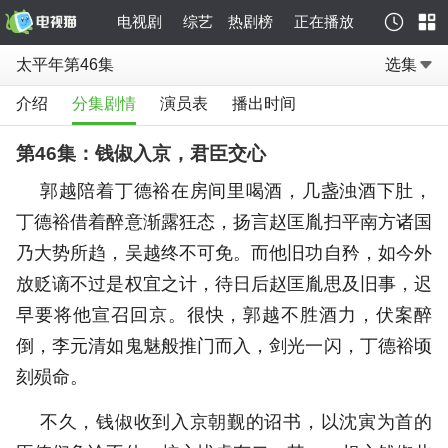
电视剧
综艺
热剧榜
正在播放
太平年第46集
选集
介绍
分集剧情
演员表
播出时间
第46集：钱俶入京，君臣交心
郭越陪着丁德裕在房间里喝酒，几盏浊酒下肚，
丁德裕借着醉意渐露狂态，扬言赵匡胤扫平南方诸国
乃大势所趋，吴越终不可免。而他旧功自矜，如今外
放贬谪不过是权宜之计，待日后赵匡胤思及旧事，迟
早要将他宣召回京。很快，郭越不胜酒力，伏案醉
倒，李元清如鬼魅般推门而入，剑光一闪，丁德裕顷
刻殒命。
不久，钱俶收到入京朝觐的诏书，以沈寅为首的