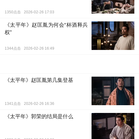
汉、南唐诸国相继归降，所以专门用来接待藩王的馆
1350点击
2026-02-26 17:03
驿早就闲置，此番钱俶入京，赵匡胤特拨八千缗专款
《太平年》赵匡胤为何会“杯酒释兵
重整东院，而西院冯道故宅虽空置多年，宗室公卿始
权”
终不敢无旨僭占，按理钱俶本该入住冯府。孙太真闻
言，表示钱俶不会同意入住。
1344点击
2026-02-26 16:49
杭州城里，沈寅为钱惟濬分析天下大势，当今治
乱根本，首在土地兼并，东南豪族占田七成却隐漏税
赋；次在货币割裂，吴越用开元通宝，宋廷铸宋元通
《太平年》赵匡胤第几集登基
宝，楚地尚且流通铁钱；末在世家坐大，江浙十八姓
把控漕运盐利。
1341点击
2026-02-26 16:36
《太平年》郭荣的结局是什么