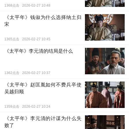
马巡行御街。言谈间，赵匡义对钱俶保境安民、助平
1368点击
2026-02-27 10:48
江南的“功绩”褒扬有加，字里行间却绵里藏针，不断
《太平年》钱俶为什么选择纳土归
暗示天下归一乃大势所趋，吴越归顺更是顺应天命、
宋
成就“保全”美名的明智之举。孙太真坐在马车朝外
看，街边孩童嬉戏、百姓安居的景象，使她感慨万
1365点击
2026-02-27 10:45
千，或许眼下便是真正的太平年景。
《太平年》李元清的结局是什么
队伍行至宫门前，赵匡胤特赐吴越王钱俶“入朝不
趋、赞拜不名、禁中骑马、剑履上殿”四大殊荣，相
1362点击
2026-02-27 10:37
当于赋予诸侯王与皇帝近乎平起平坐的象征性地位。
《太平年》赵匡胤如何不费兵卒使
赵匡义亲自为钱俶牵马入殿，赵匡胤在万岁殿设宴，
吴越归顺
准备好了烤肉款待钱俶。
1359点击
2026-02-27 10:24
吕端安排孙太真母女在馆驿休息，孙太真看着周
围布局与当年无异，不禁想到了水丘昭券、钱侑等
《太平年》李元清的计谋为什么失
败了
人。吕端告诉孙太真，二十九年来，南平、后蜀、南