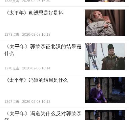
1338点击
2026-02-26 16:30
《太平年》胡进思是好是坏
图片版权
同样，钱俶想到了这一点，他与赵匡胤、赵匡义
1273点击
2026-02-08 16:18
围炉而坐，话题逐渐深入纳土归宋的核心难题。钱俶
《太平年》郭荣亲征北汉的结果是
讲述吴越实行“包税制”原因，以及对于钱币的顾虑，
什么
因为两钱材质虽同为铜，但成色、重量、工艺皆有差
1270点击
2026-02-08 16:14
异，若强行规定兑换比率，实则是新钱兑旧钱，其中
差价空间巨大，极易被贪吏利用，若更恶劣者，可能
《太平年》冯道的结局是什么
强迫百姓以五百文兑一贯，便成了劫夺民财的恶政。
夜深时分，钱俶和赵匡义已醉卧榻酣睡，赵匡胤
1267点击
2026-02-08 16:12
则是独自举着酒杯走出门，深知钱俶今晚所言句句属
《太平年》冯道为什么反对郭荣亲
实，字字恳切，世家、税赋、钱币关乎东南国计民
征
生，说明他早就盘算过献国纳土的利弊得失，而他想