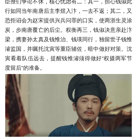
臣僚们争论不休，核心忧虑有二：其一，担心钱俶此
行如同当年南唐后主李煜入汴，一去不返；其二，又
恐拒诏会为赵宋提供兴兵问罪的口实，使两浙生灵涂
炭，步南唐覆亡的后尘。权衡再三，钱俶决意亲赴汴
梁，携妻孙太真及钱惟治、钱瑛同行，独留世子钱惟
濬监国，并嘱托沈寅等重臣辅佐，暗中做好对策。沈
寅看着队伍远去，提醒钱惟濬须得做好“权摄两军节
度留后”的准备。