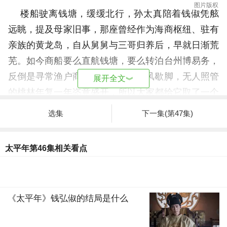
图片版权
楼船驶离钱塘，缓缓北行，孙太真陪着钱俶凭舷
远眺，提及母家旧事，那座曾经作为海商枢纽、驻有
亲族的黄龙岛，自从舅舅与三哥归养后，早就日渐荒
芜。如今商船要么直航钱塘，要么转泊台州博易务，
反倒是寻常渔户商贾，偶尔登岛避风歇脚，无人照管
展开全文
︾
的桃林年复一年恣意盛开，所以大家都给它取了一个
名字“桃花岛”。
选集
下一集(第47集)
待船队抵达汴京，太常少卿吕端代表朝廷于城外
迎候，礼仪周全。钱俶一行换乘太平车入城，但见街
太平年第46集相关看点
市繁华，人烟稠密，百姓夹道观望，与他二十九年前
所见的饥馑遍野判若云泥，令他深切体会到赵匡胤的
治理成效。
《太平年》钱弘俶的结局是什么
入城后，接待规格再次提升，赵匡义陪同钱俶骑